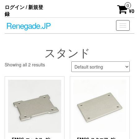
Skip
0
ログイン / 新規登
to
¥0
録
the
content
Renegade.JP
ナ
ビ
ゲ
ー
スタンド
シ
ョ
ン
Showing all 2 results
を
切
り
替
え